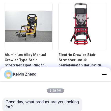
Darurat Medis
Aluminium Alloy Manual
Electric Crawler Stair
Crawler Type Stair
Stretcher untuk
Stretcher Lipat Ringan
penyelamatan darurat di
Untuk Transfer Pasien
tangga dan koridor
Kelvin Zheng
Rumah Sakit
9:49 PM
Good day, what product are you looking 
for?