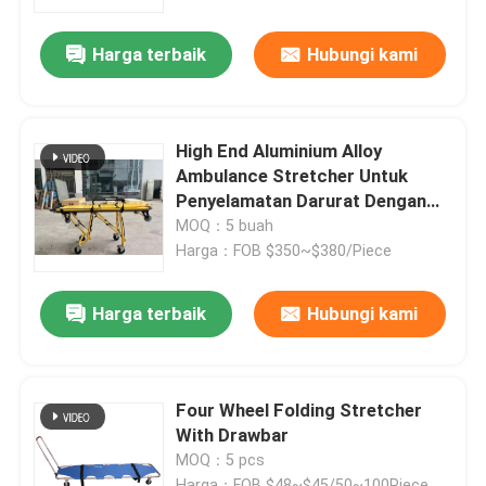
Harga terbaik
Hubungi kami
Tentang Kami
Tur Pabrik
High End Aluminium Alloy
Ambulance Stretcher Untuk
Kontrol Kualitas
Penyelamatan Darurat Dengan
Ketinggian Tulang Belakang yang
MOQ：5 buah
Bisa Disesuaikan Untuk
Harga：FOB $350~$380/Piece
Hubungi Kami
Penggunaan Rumah Sakit
Harga terbaik
Hubungi kami
Berita
Kasus-kasus
Four Wheel Folding Stretcher
With Drawbar
MOQ：5 pcs
Minta Kutipan
Harga：FOB $48~$45/50~100Piece