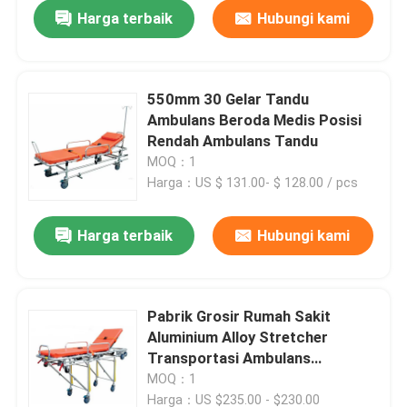
Harga terbaik
Hubungi kami
550mm 30 Gelar Tandu
Ambulans Beroda Medis Posisi
Rendah Ambulans Tandu
MOQ：1
Harga：US $ 131.00- $ 128.00 / pcs
Harga terbaik
Hubungi kami
Rumah
Pabrik Grosir Rumah Sakit
Aluminium Alloy Stretcher
Produk
Transportasi Ambulans
Stretcher untuk darurat
MOQ：1
Video
Harga：US $235.00 - $230.00