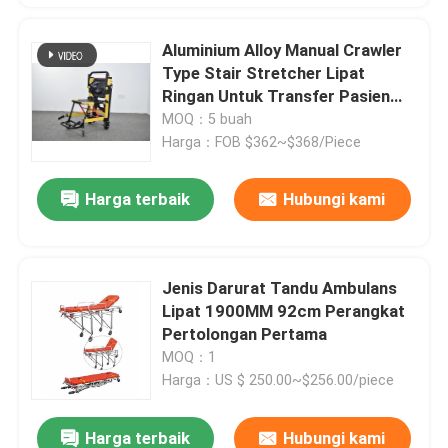
Aluminium Alloy Manual Crawler
Type Stair Stretcher Lipat
Ringan Untuk Transfer Pasien
Rumah Sakit
MOQ：5 buah
Harga：FOB $362~$368/Piece
Harga terbaik
Hubungi kami
Jenis Darurat Tandu Ambulans
Lipat 1900MM 92cm Perangkat
Pertolongan Pertama
MOQ：1
Harga：US $ 250.00~$256.00/piece
Harga terbaik
Hubungi kami