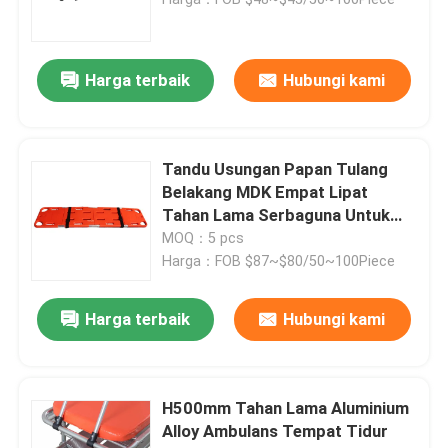
Tandu Ambulans Lipat
Harga terbaik
Hubungi kami
Tandu Medis Lipat
Tandu Usungan Papan Tulang
Tandu Sendok Lipat
Belakang MDK Empat Lipat
Tahan Lama Serbaguna Untuk
Penyelamatan di Lingkungan
MOQ：5 pcs
Tandu Kursi Tangga
Keras
Harga：FOB $87~$80/50~100Piece
Tandu Penyelamatan Darurat
Harga terbaik
Hubungi kami
Tempat Tidur Rumah Sakit Listrik
H500mm Tahan Lama Aluminium
Alloy Ambulans Tempat Tidur
Tempat Tidur Rumah Sakit Manual