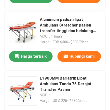
Aluminium paduan lipat
Ambulans Stretcher pasien
transfer tinggi dan belakang
Bantuan penyelamatan
MOQ：1 buah
disesuaikan
Harga：FOB $306~$330/Piece
Harga terbaik
Hubungi kami
L1900MM Bariatrik Lipat
Ambulans Tandu 75 Derajat
Transfer Pasien
MOQ：1
Harga：US $ 225~$230/piece