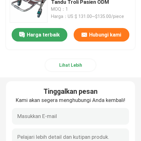
Tandu Troli Pasien ODM
MOQ：1
Tempat Tidur Pemeriksaan Listrik
Harga：US $ 131.00~$135.00/piece
Harga terbaik
Hubungi kami
Meja Operasi Bedah
Tempat Tidur Kebidanan
Lihat Lebih
Troli Transfer Pasien
Tinggalkan pesan
Troli Peralatan Medis
Kami akan segera menghubungi Anda kembali!
Tandu Ponsel Darurat
Perabotan Medis Rumah Sakit