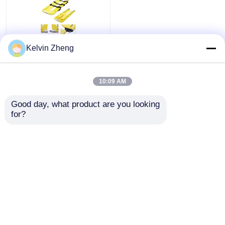
Ultra Light Weight
Kelvin Zheng
view
Good Shock
Absorption Plastik
Sekop Stretcher
10:09 AM
Lihat semua
Penampilan yang
all
Harga terbaik
canggih
Good day, what product are you looking 
for?
Hubungi kami
Lihat Lebih
Rumah
Tentang kita
Hubungi kami
Desktop Site
Sitemap
Kebijakan Privasi