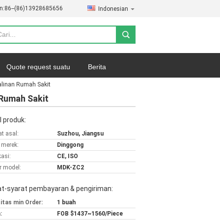
n:
86--(86)13928685656
Indonesian
Quote request suatu
Berita
alinan Rumah Sakit
 Rumah Sakit
l produk:
t asal:
Suzhou, Jiangsu
merek:
Dinggong
kasi:
CE, ISO
 model:
MDK-ZC2
at-syarat pembayaran & pengiriman:
itas min Order:
1 buah
:
FOB $1437~1560/Piece