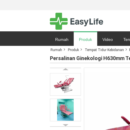
Rumah
Produk
Video
Ten
Rumah
Produk
Tempat Tidur Kebidanan
Peta Situs
Persalinan Ginekologi H630mm Te