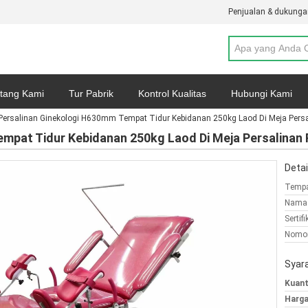
Penjualan & dukunga
tang Kami
Tur Pabrik
Kontrol Kualitas
Hubungi Kami
Persalinan Ginekologi H630mm Tempat Tidur Kebidanan 250kg Laod Di Meja Pers
Kebijakan Privasi
Kasus-kasus
mpat Tidur Kebidanan 250kg Laod Di Meja Persalinan
Detai
Tempa
Nama 
Sertifi
Nomor
Syar
Kuant
Harga