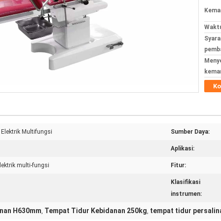
Kemas
Waktu
Syara
pemba
Meny
kema
Ko
lektrik Multifungsi
Sumber Daya:
Aplikasi:
ektrik multi-fungsi
Fitur:
Klasifikasi
instrumen:
anan H630mm
Tempat Tidur Kebidanan 250kg
tempat tidur persalin
,
,