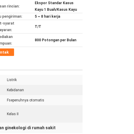
Ekspor Standar Kasus
an rincian:
Kayu 1 Buah/Kasus Kayu
 pengiriman:
5 ~ 8 hari kerja
t-syarat
T/T
yaran:
ediakan
800 Potongan per Bulan
mpuan:
ntak
Listrik
Kebidanan
Fsepenuhnya otomatis
Kelas II
an ginekologi di rumah sakit