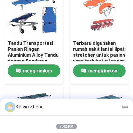
Tentang Kami
Tur Pabrik
Tandu Transportasi
Terbaru digunakan
Pasien Ringan
rumah sakit lantai lipat
Kontrol Kualitas
Aluminium Alloy Tandu
stretcher untuk pasien
dengan Sandaran
yang terluka jual panas
Tempat Tidur Tandu
mengirimkan
mengirimkan
Darurat Medis
Hubungi Kami
permintaan
permintaan
Berita
Kelvin Zheng
Kasus-kasus
7:42 PM
Minta Kutipan