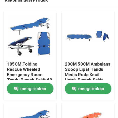
185CM Folding
20CM 50CM Ambulans
Rescue Wheeled
Scoop Lipat Tandu
Emergency Room
Medis Roda Kecil
Tandu Rumah Sakit 60
Untuk Rumah Sakit
Rumah
Deg Ambulans
mengirimkan
mengirimkan
permintaan
permintaan
Produk
Video