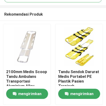
Rekomendasi Produk
2100mm Medis Scoop
Tandu Sendok Darurat
Rumah
Tandu Ambulans
Medis Portabel PE
Transportasi
Plastik Pasien
Aluminium Alloy
Terpisah
Produk
mengirimkan
mengirimkan
permintaan
permintaan
Video