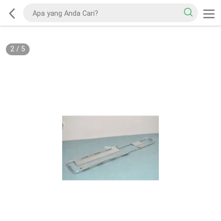
2
/
5