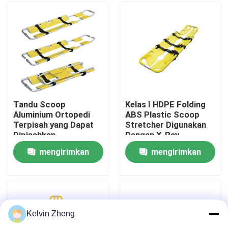
Tentang Kami
Tur Pabrik
Kontrol Kualitas
Tandu Scoop
Kelas I HDPE Folding
Aluminium Ortopedi
ABS Plastic Scoop
Terpisah yang Dapat
Stretcher Digunakan
Hubungi Kami
Dipisahkan
Dengan X-Ray
mengirimkan
mengirimkan
Berita
permintaan
permintaan
Kasus-kasus
Kelvin Zheng
Minta Kutipan