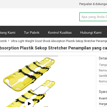
Penjualan & dukunga
tang Kami
Tur Pabrik
Kontrol Kualitas
Hubungi Kami
strik
Ultra Light Weight Good Shock Absorption Plastik Sekop Stretcher Penamp
Kebijakan Privasi
Kasus-kasus
bsorption Plastik Sekop Stretcher Penampilan yang c
Detai
Tempa
Nama 
Sertifi
Nomor
Syar
Kuant
Harga