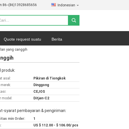
n:
86--(86)13928685656
Indonesian
Quote request suatu
Berita
ilan yang canggih
anggih
l produk:
t asal:
Pikiran di Tiongkok
merek:
Dinggong
kasi:
CE,IOS
 model:
Ditjen-C2
at-syarat pembayaran & pengiriman:
itas min Order:
1
:
US $ 112.00 - $ 106.00/ pcs