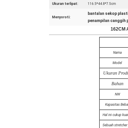
Ukuran terlipat:
116.5*44.8*7.5cm
bantalan sekop plast
Menyoroti:
penampilan canggih p
162CM A
Nama
Model
Ukuran Prod
Bahan
NW
Kapasitas Beb
Hal ini cukup ku
Sebuah stretcher