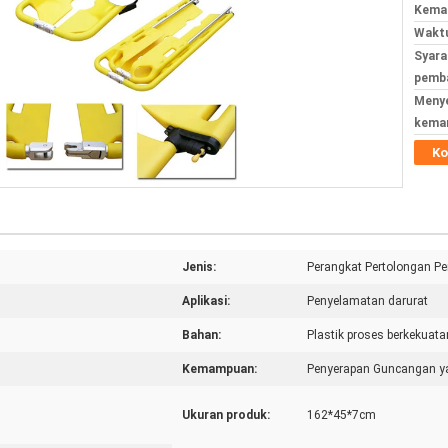
Kemas
Waktu
Syara
pemba
Meny
kema
Ko
Jenis:
Perangkat Pertolongan P
Aplikasi:
Penyelamatan darurat
Bahan:
Plastik proses berkekuata
Kemampuan:
Penyerapan Guncangan y
Ukuran produk:
162*45*7cm