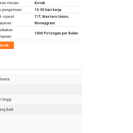
an rincian:
Kotak
 pengiriman:
15-50 hari kerja
t-syarat
T/T, Western Union,
yaran:
Moneygram
ediakan
1000 Potongan per Bulan
mpuan:
ntak
ertama
n tinggi
ang Baik