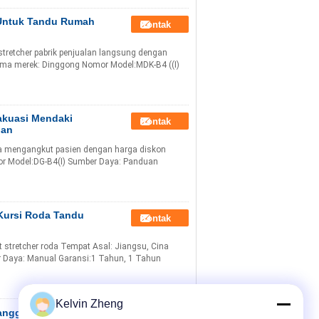
 Untuk Tandu Rumah
Kontak
stretcher pabrik penjualan langsung dengan
ama merek: Dinggong Nomor Model:MDK-B4 ((I)
vakuasi Mendaki
Kontak
gan
gga mengangkut pasien dengan harga diskon
r Model:DG-B4(I) Sumber Daya: Panduan
 Kursi Roda Tandu
Kontak
t stretcher roda Tempat Asal: Jiangsu, Cina
 Daya: Manual Garansi:1 Tahun, 1 Tahun
Kelvin Zheng
Tangga
Kontak