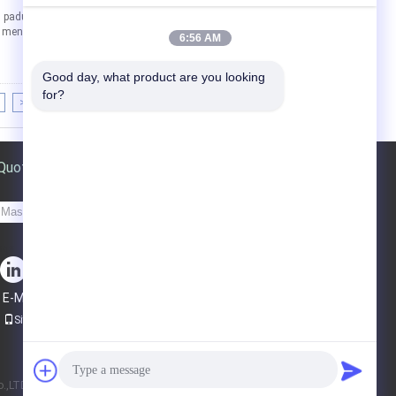
an paduan aluminium dengan desain perayap,
menawarkan fitur-fitur seperti ringan, ukuran
6:56 AM
Good day, what product are you looking 
for?
>>
>|
Quote request suatu
Kirim
sgs
E-Mail
Peta Situs
|
Situs Seluler
,LTD.. All Rights Reserved.