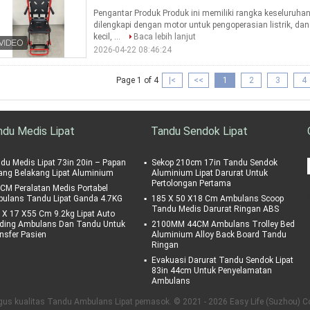
Pengantar Produk Produk ini memiliki rangka keseluruh
dilengkapi dengan motor untuk pengoperasian listrik, dan 
kecil, ...
Baca lebih lanjut
2026-04-22 08:46:24
Page 1 of 4
|<
<<
1
2
3
4
ndu Medis Lipat
Tandu Sendok Lipat
du Medis Lipat 73in 20in – Papan
Sekop 210cm 17in Tandu Sendok
ang Belakang Lipat Aluminium
Aluminium Lipat Darurat Untuk
Pertolongan Pertama
CM Peralatan Medis Portabel
ulans Tandu Lipat Ganda 4.7KG
185 X 50 X18 Cm Ambulans Scoop
Tandu Medis Darurat Ringan ABS
 X 17 X55 Cm 9.2kg Lipat Auto
ding Ambulans Dan Tandu Untuk
2100MM 44CM Ambulans Trolley Bed
nsfer Pasien
Aluminium Alloy Back Board Tandu
Ringan
Evakuasi Darurat Tandu Sendok Lipat
83in 44cm Untuk Penyelamatan
Ambulans
us kualitas Tandu Ambulans Lipat pemasok. © 2021 - 2026 Easy Life (Suzhou) Co.