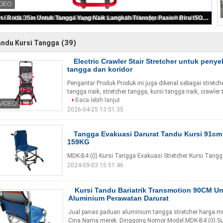
Electric Crawler Stair Stretcher untuk penyelamatan darurat di tangga dan koridor
(39)
ndu Kursi Tangga
Electric Crawler Stair Stretcher untuk penye
tangga dan koridor
Pengantar Produk Produk ini juga dikenal sebagai stretcher
tangga naik, stretcher tangga, kursi tangga naik, crawler ta
Baca lebih lanjut
2026-04-25 13:51:35
Tangga Evakuasi Darurat Tandu Kursi 91cm
159KG
MDK-B4 ((I) Kursi Tangga Evakuasi Stretcher Kursi Tang
2024-09-03 15:51:46
Kursi Tandu Bariatrik Transmotion 90CM U
Aluminium Perawatan Darurat
Jual panas paduan aluminium tangga stretcher harga m
Cina Nama merek: Dinggong Nomor Model:MDK-B4 ((I) S