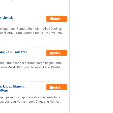
at Untuk
Kontak
 Penggunaan Rumah Aluminium Alloy Deskripsi
odel MDK-B4 ((I) Ukuran Produk 90*51*91 cm
angkah Transfer
Kontak
ndu transportasi darurat, harga bagus untuk
 Nama Merek: Dinggong Nomor Model: DG-B4
s Lipat Manual
Kontak
 59cm
ngan pasien transportasi stretcher ambulans
hou, Jiangsu Nama merek: Dinggong Nomor