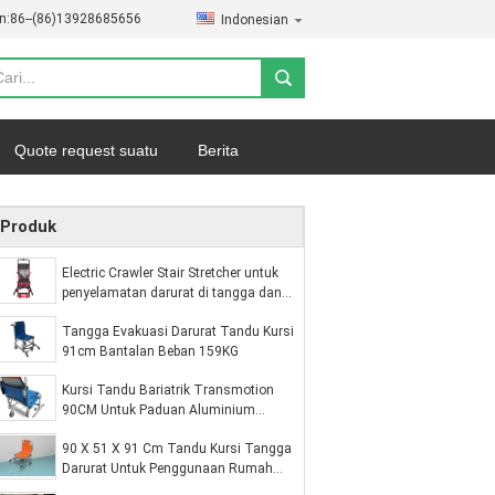
n:
86--(86)13928685656
Indonesian
Quote request suatu
Berita
Produk
Electric Crawler Stair Stretcher untuk
penyelamatan darurat di tangga dan
koridor
Tangga Evakuasi Darurat Tandu Kursi
91cm Bantalan Beban 159KG
Kursi Tandu Bariatrik Transmotion
90CM Untuk Paduan Aluminium
Perawatan Darurat
90 X 51 X 91 Cm Tandu Kursi Tangga
Darurat Untuk Penggunaan Rumah
Paduan Aluminium