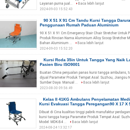
Layanan purna jual...
Baca lebih lanjut
2024-09-03 15:52:43
90 X 51 X 91 Cm Tandu Kursi Tangga Darur
Penggunaan Rumah Paduan Aluminium
90 X 51 X 91 Cm Emergency Stair Chair Stretcher Untuk
Produk Rincian Nama Aluminium Alloy Scoop Stretcher M
Bahan Aluminium ...
Baca lebih lanjut
2024-09-03 15:52:20
Kursi Roda 35in Untuk Tangga Yang Naik L
Pasien Biru ISO9001
Buatan China penjualan panas kursi tangga ambulans, ta
dijual Parameter Produk Tempat Asal: Suzhou, Jiangsu
Sumber Daya: Manual ...
Baca lebih lanjut
2023-08-30 09:56:49
Kelas II 41KG Ambulans Penyelamatan Medi
Kursi Evakuasi Tangga Peregangan90 X 17 X
Dibuat di Cina kualitas tinggi pabrik manufaktur perdaga
kursi tangga harga Parameter Produk Tempat Asal: Suz
Model: MDK-B4 ...
Baca lebih lanjut
2024-08-24 13:32:17