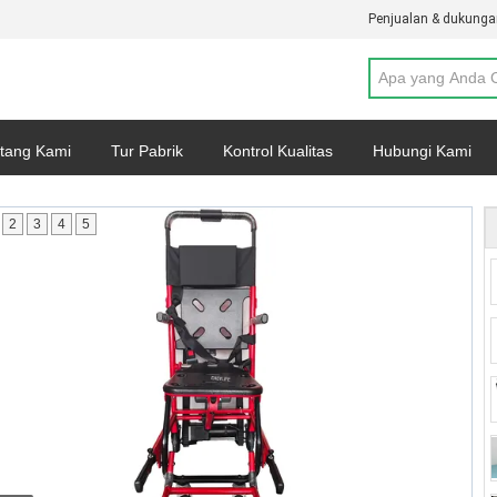
Penjualan & dukunga
tang Kami
Tur Pabrik
Kontrol Kualitas
Hubungi Kami
Kebijakan Privasi
Kasus-kasus
2
3
4
5