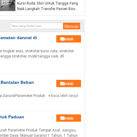
Kursi Roda 35in Untuk Tangga Yang
Naik Langkah Transfer Pasien Biru
ISO9001
lamatan darurat di
Kontak
 tingkat atas, stretcher kursi roda, stretcher
ngga stretcher, mobil tangga naik, dll. ...
 Bantalan Beban
Kontak
ga DaruratParameter Produk
Baca lebih lanjut
ntuk Paduan
Kontak
urah Parameter Produk Tempat Asal: Jiangsu,
umber Daya: Manual Garansi:1 Tahun, 1 Tahun