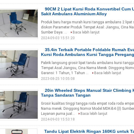
90CM 2 Lipat Kursi Roda Konvertibel Cum
Sakit Ambulans Aluminium Alloy
Produk baru harga murah kursi tangga ambulans 2 lipat 
diskon Parameter Produk Tempat Asal: Jiangsu, Cina N
Sumber Daya: ...
Baca lebih lanjut
2024-09-03 15:51:20
35.4in Terbaik Portable Foldable Rumah E
Kursi Roda Ambulans Kursi Tangga Peregan
Pabrik langsung grosir lipat tandu ambulans kursi tan
Tempat Asal:Jiangsu, Cina Nama Merek: Dinggong Nomo
Garansi: 1 Tahun, 1 Tahun ...
Baca lebih lanjut
2023-08-25 10:05:08
20in Wheeled Steps Manual Stair Climbing
Tanpa Sandaran Tangan
Grosir kualitas tinggi tangga roda empat roda roda empa
Nama merek: Dinggong Nomor Model:MDK-B4 ((I) Sumber
Layanan purna jual...
Baca lebih lanjut
2024-09-03 15:53:18
Tandu Lipat Elektrik Ringan 160KG untuk 