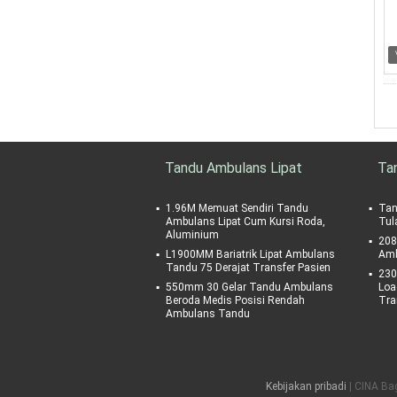
Tandu Ambulans Lipat
Ta
1.96M Memuat Sendiri Tandu
Tan
Ambulans Lipat Cum Kursi Roda,
Tul
Aluminium
208
L1900MM Bariatrik Lipat Ambulans
Amb
Tandu 75 Derajat Transfer Pasien
230
550mm 30 Gelar Tandu Ambulans
Loa
Beroda Medis Posisi Rendah
Tra
Ambulans Tandu
Kebijakan pribadi
| CINA Bag