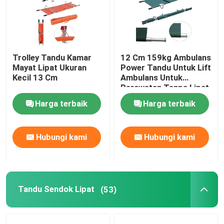
Trolley Tandu Kamar
12 Cm 159kg Ambulans
Mayat Lipat Ukuran
Power Tandu Untuk Lift
Kecil 13 Cm
Ambulans Untuk
Perawatan Tanpa Lipat
Harga terbaik
Harga terbaik
Hubungi kami
Hubungi kami
Rumah
Tandu Sendok Lipat
Produk
(53)
Video