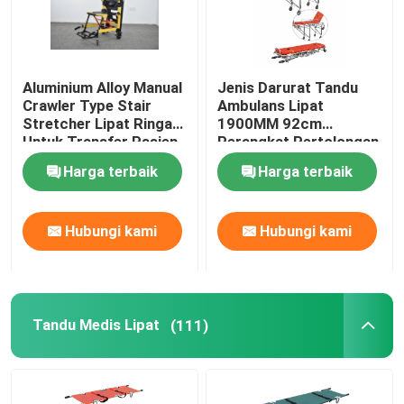
Aluminium Alloy Manual
Jenis Darurat Tandu
Crawler Type Stair
Ambulans Lipat
Stretcher Lipat Ringan
1900MM 92cm
Untuk Transfer Pasien
Perangkat Pertolongan
Rumah Sakit
Pertama
Harga terbaik
Harga terbaik
Hubungi kami
Hubungi kami
Tandu Medis Lipat
(111)