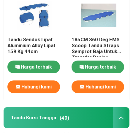
Tentang Kami
Tur Pabrik
Tandu Sendok Lipat
185CM 360 Deg EMS
Aluminium Alloy Lipat
Scoop Tandu Straps
159 Kg 44cm
Semprot Baja Untuk
Kontrol Kualitas
Transfer Pasien
Harga terbaik
Harga terbaik
Hubungi Kami
Hubungi kami
Hubungi kami
Berita
Kasus-kasus
Tandu Kursi Tangga
(40)
Minta Kutipan