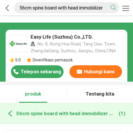
Easy Life (Suzhou) Co.,LTD.
No. 8, Xiong Hua Road, Tang Qiao Town,
ZhangJiaGang, Suzhou, Jiangsu, China,CINA
5.0
Diverifikasi pemasok
Telepon sekarang
Hubungi kami
produk
Tentang kita
56cm spine board with head immobilizer pembuatan online
(1)