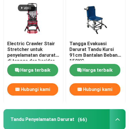
Tandu Ambulans Lipat
Tandu Medis Lipat
Electric Crawler Stair
Tangga Evakuasi
Stretcher untuk
Darurat Tandu Kursi
Tandu Sendok Lipat
penyelamatan darurat
91cm Bantalan Beban
di tangga dan koridor
159KG
Tandu Kursi Tangga
Harga terbaik
Harga terbaik
Tandu Penyelamatan Darurat
Hubungi kami
Hubungi kami
Tempat Tidur Rumah Sakit Listrik
Tandu Penyelamatan Darurat
(66)
Tempat Tidur Rumah Sakit Manual