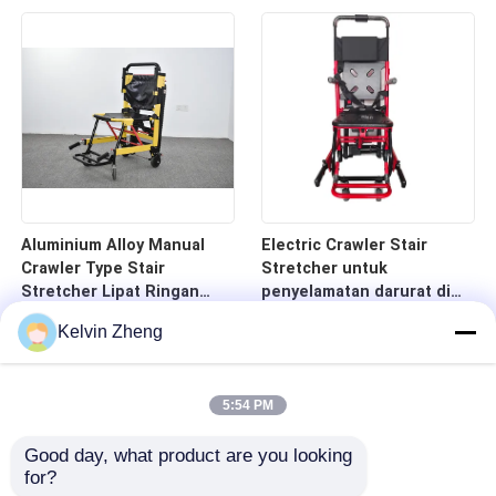
Darurat Medis
Aluminium Alloy Manual
Electric Crawler Stair
Crawler Type Stair
Stretcher untuk
Stretcher Lipat Ringan
penyelamatan darurat di
Untuk Transfer Pasien
tangga dan koridor
Kelvin Zheng
Rumah Sakit
5:54 PM
Good day, what product are you looking 
for?