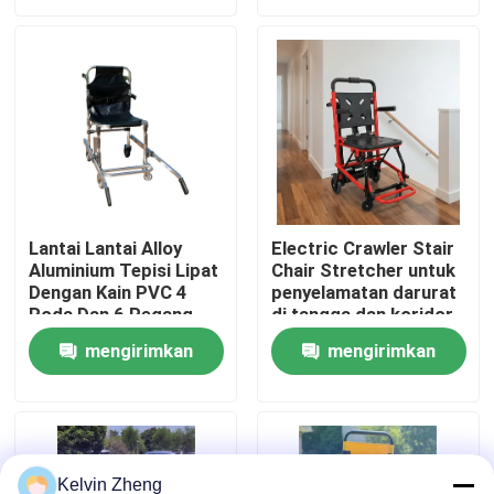
permintaan
permintaan
Tentang Kami
Tur Pabrik
Kontrol Kualitas
Lantai Lantai Alloy
Electric Crawler Stair
Aluminium Tepisi Lipat
Chair Stretcher untuk
Hubungi Kami
Dengan Kain PVC 4
penyelamatan darurat
Roda Dan 6 Pegang
di tangga dan koridor
Berita
mengirimkan
mengirimkan
permintaan
permintaan
Kasus-kasus
Minta Kutipan
Kelvin Zheng