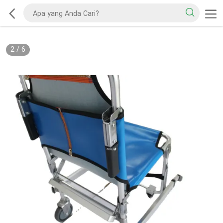
2
/
6