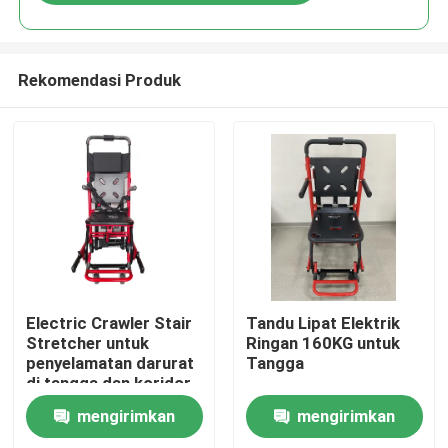
Rekomendasi Produk
Rumah
Electric Crawler Stair
Tandu Lipat Elektrik
Stretcher untuk
Ringan 160KG untuk
penyelamatan darurat
Tangga
Produk
di tangga dan koridor
mengirimkan
mengirimkan
Video