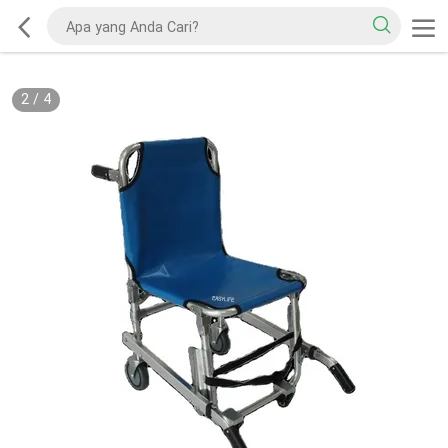
2
/
4