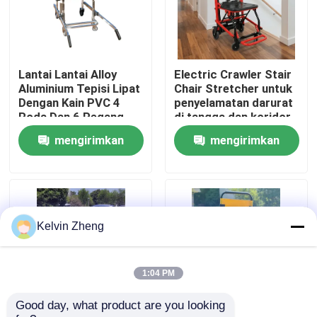
Tentang Kami
Lantai Lantai Alloy
Electric Crawler Stair
Tur Pabrik
Aluminium Tepisi Lipat
Chair Stretcher untuk
Dengan Kain PVC 4
penyelamatan darurat
Roda Dan 6 Pegang
di tangga dan koridor
Kontrol Kualitas
mengirimkan
mengirimkan
permintaan
permintaan
Hubungi Kami
Berita
Kelvin Zheng
Kasus-kasus
1:04 PM
Good day, what product are you looking 
Minta Kutipan