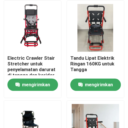
Electric Crawler Stair
Tandu Lipat Elektrik
Stretcher untuk
Ringan 160KG untuk
penyelamatan darurat
Tangga
di tangga dan koridor
mengirimkan
mengirimkan
Rumah
permintaan
permintaan
Produk
Video