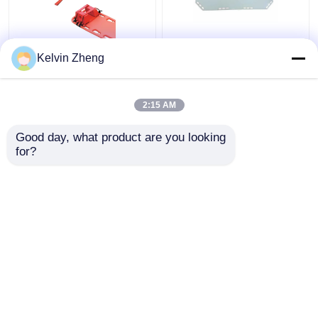
186CM 22 inci Papan
Kelvin Zheng
Penggeser Pasien
Kanvas Tandu
Penyelamatan Darurat
2:15 AM
Ambulans yang Dapat
Harga terbaik
Harga terbaik
Dilipat
Good day, what product are you looking 
for?
Hubungi kami
Hubungi kami
Lihat Lebih
Rumah
Tentang kita
Hubungi kami
Desktop Site
Sitemap
Kebijakan Privasi