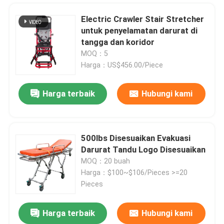
Electric Crawler Stair Stretcher
untuk penyelamatan darurat di
tangga dan koridor
MOQ：5
Harga：US$456.00/Piece
Harga terbaik
Hubungi kami
500lbs Disesuaikan Evakuasi
Darurat Tandu Logo Disesuaikan
Rumah
MOQ：20 buah
Harga：$100~$106/Pieces >=20
Pieces
Produk
Harga terbaik
Hubungi kami
Tandu Ambulans Lipat 75 Deg Untuk Penyelamatan Darurat 190CM
Video