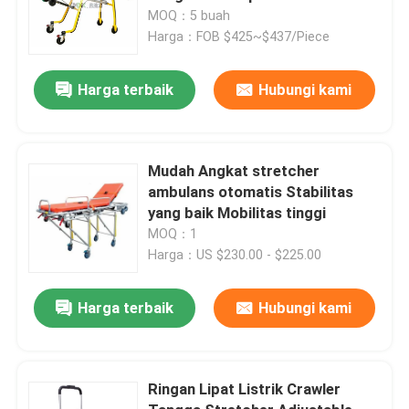
Mekanis Penyesuaian Ketinggian
MOQ：5 buah
Kaki Dan Belakang Penyesuaian
Harga：FOB $425~$437/Piece
Harga terbaik
Hubungi kami
Mudah Angkat stretcher
ambulans otomatis Stabilitas
yang baik Mobilitas tinggi
MOQ：1
Harga：US $230.00 - $225.00
Harga terbaik
Hubungi kami
Ringan Lipat Listrik Crawler