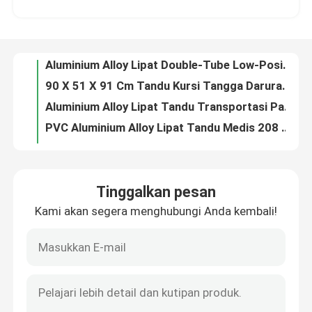
Aluminium Alloy Lipat Double-Tube Low-Position Ambulans Stretcher Darurat Trolley Penyelamatan Kembali Penyesuaian
90 X 51 X 91 Cm Tandu Kursi Tangga Darurat Untuk Penggunaan Rumah Paduan Aluminium
Tentang Kami
Aluminium Alloy Lipat Tandu Transportasi Pasien PVC 208CM 22in
PVC Aluminium Alloy Lipat Tandu Medis 208 X 55 X 13CM Untuk Ambulans 9 Kg
Tur Pabrik
Tempat Tidur Tandu Medis Pasien Rumah Sakit PVC 92X50X10 CM Dilipat
20CM 50CM Ambulans Scoop Lipat Tandu Medis Roda Kecil Untuk Rumah Sakit
Kontrol Kualitas
185CM Folding Rescue Wheeled Emergency Room Tandu Rumah Sakit 60 Deg Ambulans
Tandu Jenazah Lipat Darurat untuk Ambulans dengan Roda 185 X 48 X 21CM Abu-abu
Hubungi Kami
Jual panas tandu papan tulang belakang darurat sempit portabel tandu papan tulang belakang plastik
Tinggalkan pesan
Ambulans Dilipat 187CM 4CM Tandu Medis Lipat Dukungan X Ray
Kami akan segera menghubungi Anda kembali!
Berita
Bingkai Rendah 184CM X Ray Pasien Menggeser Tempat Tidur Tandu Trolly Untuk Pertolongan Pertama Ambulans
13Kg Kapal Tambang Ambulans Bariatric Tandu Kanvas Neil Robertson Rescue Tandu
186CM 22 inci Papan Penggeser Pasien Kanvas Tandu Penyelamatan Darurat Ambulans yang Dapat Dilipat
Kasus-kasus
MDK-A18 Papan Tulang Belakang Berkualitas Baik Blok Kepala Rumah Sakit Universal Head Immobilizer Untuk Tandu Tulang Belakang
Darurat Paduan Aluminium Evakuasi Foldaway Mengangkat Kursi Roda Tandu Kursi Tangga
Minta Kutipan