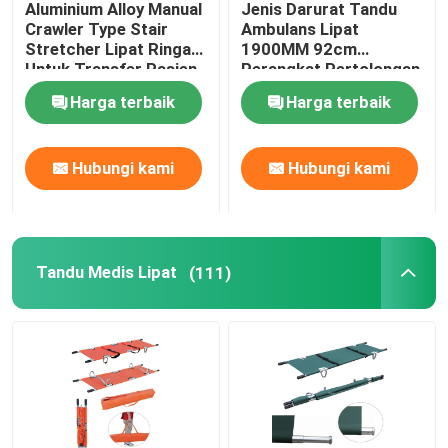
Aluminium Alloy Manual
Jenis Darurat Tandu
Crawler Type Stair
Ambulans Lipat
Tempat Tidur Pemeriksaan Listrik
Stretcher Lipat Ringan
1900MM 92cm
Untuk Transfer Pasien
Perangkat Pertolongan
Rumah Sakit
Pertama
Harga terbaik
Harga terbaik
Meja Operasi Bedah
Hubungi kami
Hubungi kami
Tempat Tidur Kebidanan
Troli Transfer Pasien
Tandu Medis Lipat
(111)
Troli Peralatan Medis
Tandu Ponsel Darurat
Perabotan Medis Rumah Sakit