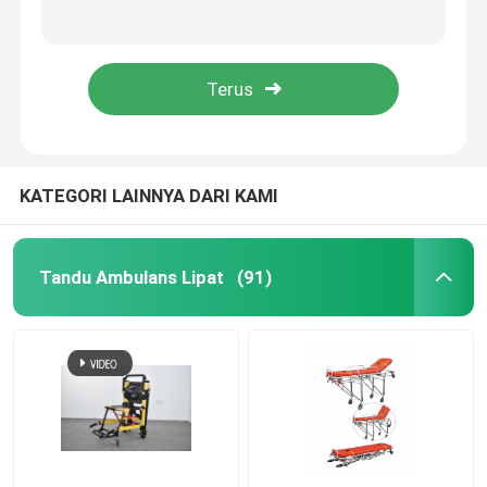
H500mm Tahan Lama Aluminium Alloy Ambulans Tempat Tidur Tandu Troli Pasien ODM
Jenis Darurat Tandu Ambulans Lipat 1900MM 92cm Perangkat Pertolongan Pertama
Tandu Ambulans Lipat
Kelas I 80 Derajat Dilepas Tandu Penyelamatan Darurat Lipat Aluminium Tandu Ambulance Tandu
MDK-D4 Hot sale Tandu Ambulans Darurat Dilipat yang Dapat Disesuaikan
Tandu Medis Lipat
Tandu Sendok Lipat
KATEGORI LAINNYA DARI KAMI
Tandu Kursi Tangga
Tandu Ambulans Lipat
(91)
Tandu Penyelamatan Darurat
Tempat Tidur Rumah Sakit Listrik
Tempat Tidur Rumah Sakit Manual