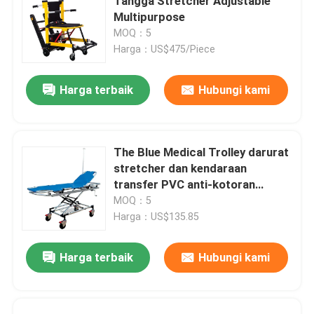
Tangga Stretcher Adjustable
Multipurpose
MOQ：5
Harga：US$475/Piece
Harga terbaik
Hubungi kami
The Blue Medical Trolley darurat
stretcher dan kendaraan
transfer PVC anti-kotoran
permukaan
MOQ：5
Harga：US$135.85
Harga terbaik
Hubungi kami